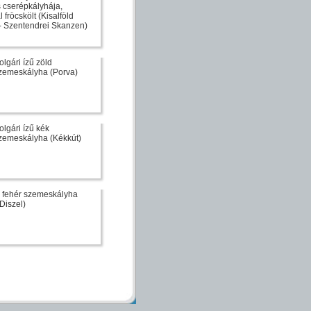
s cserépkályhája,
fröcskölt (Kisalföld
- Szentendrei Skanzen)
olgári ízű zöld
zemeskályha (Porva)
olgári ízű kék
zemeskályha (Kékkút)
ű fehér szemeskályha
 Diszel)