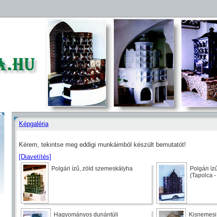
Képgaléria
Kérem, tekintse meg eddigi munkáimból készült bemutatót!
[Diavetítés]
Polgári ízű, zöld szemeskályha
Polgári í
(Tapolca 
Hagyományos dunántúli
Kisnemesi 