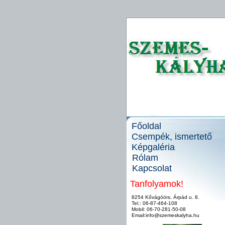
Főoldal
Csempék, ismertető
Képgaléria
Rólam
Kapcsolat
Tanfolyamok!
8254 Kővágóörs, Árpád u. 8.
Tel.: 06-87-464-108
Mobil: 06-70-281-50-08
Email:info@szemeskalyha.hu