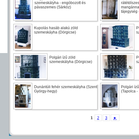
szemeskályha - engóbozott és
rátétdísze
pávaszemes (Sárköz)
mangánnal 
tájegység 
Kupolás hasáb alakú zöld
P
szemeskáyha (Dörgicse)
s
Polgári ízű zöld
P
szemeskályha (Dörgicse)
s
Dunántúli fehér szemeskályha (Szent
Polgári íz
György-hegy)
(Tapolca -
1
2
3
►