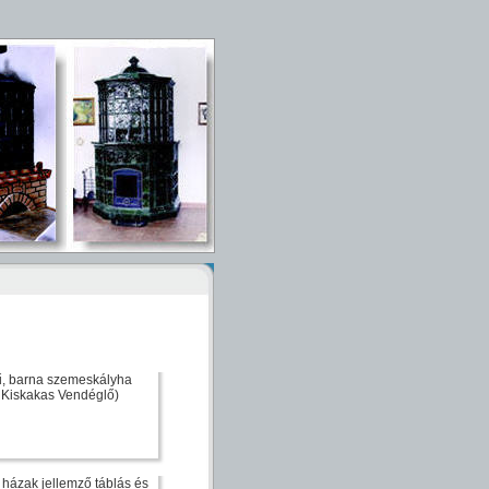
zű, barna szemeskályha
- Kiskakas Vendéglő)
házak jellemző táblás és